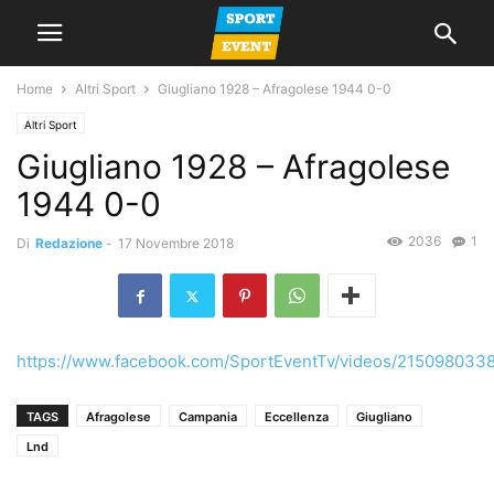
Home
Altri Sport
Giugliano 1928 – Afragolese 1944 0-0
Altri Sport
Giugliano 1928 – Afragolese
1944 0-0
2036
1
Di
Redazione
-
17 Novembre 2018
https://www.facebook.com/SportEventTv/videos/215098033
TAGS
Afragolese
Campania
Eccellenza
Giugliano
Lnd