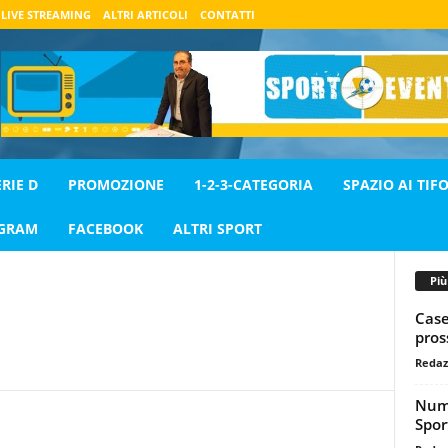
LIVE STREAMING
ALTRI ARTICOLI
CONTATTI
ERIE D
PROMOZIONE
1-2-3-CATEGORIA
SPAZIO AI TIFO
AGRAM
FACEBOOK
ALTRI SPORT
Pi
Case
pros
Redaz
Nume
Spor