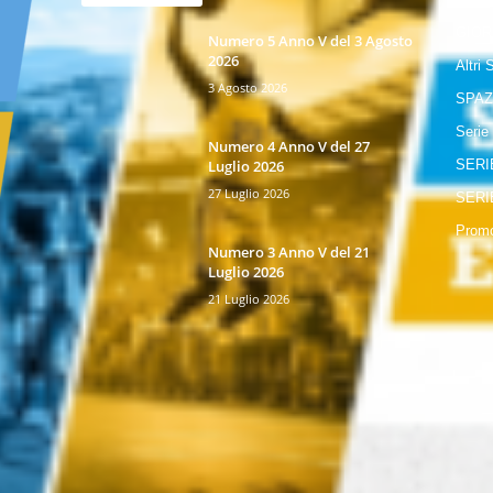
GIOR
Numero 5 Anno V del 3 Agosto
2026
Altri 
3 Agosto 2026
SPAZ
Serie
Numero 4 Anno V del 27
Luglio 2026
SERI
27 Luglio 2026
SERI
Promo
Numero 3 Anno V del 21
Luglio 2026
21 Luglio 2026