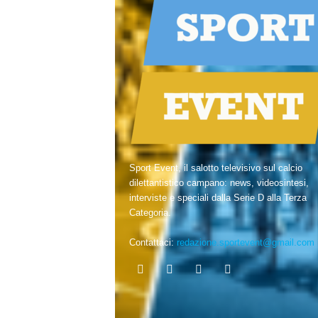
Sport Event, il salotto televisivo sul calcio
dilettantistico campano: news, videosintesi,
interviste e speciali dalla Serie D alla Terza
Categoria.
Contattaci:
redazione.sportevent@gmail.com