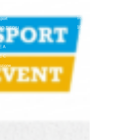
120
NALE
107
Sport
104
IO TIFOSI
63
 D
42
E A
19
E C
18
zione