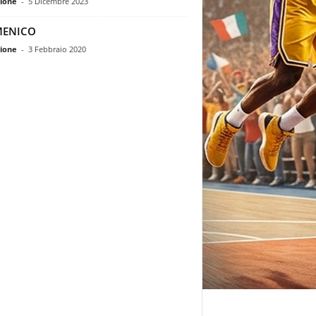
ione
-
5 Dicembre 2023
ENICO
ione
-
3 Febbraio 2020