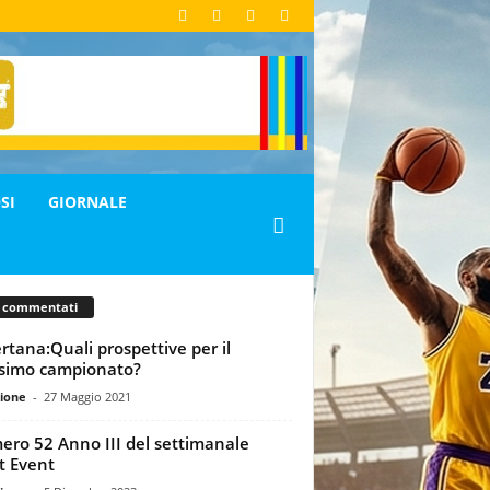
SI
GIORNALE
ù commentati
rtana:Quali prospettive per il
simo campionato?
ione
-
27 Maggio 2021
ro 52 Anno III del settimanale
t Event