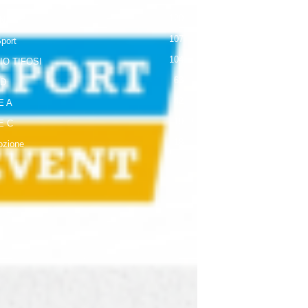
120
NALE
107
Sport
104
IO TIFOSI
63
 D
42
E A
19
E C
18
zione