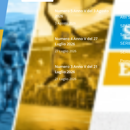
GIOR
Numero 5 Anno V del 3 Agosto
2026
Altri 
3 Agosto 2026
SPAZ
Serie
Numero 4 Anno V del 27
Luglio 2026
SERI
27 Luglio 2026
SERI
Promo
Numero 3 Anno V del 21
Luglio 2026
21 Luglio 2026