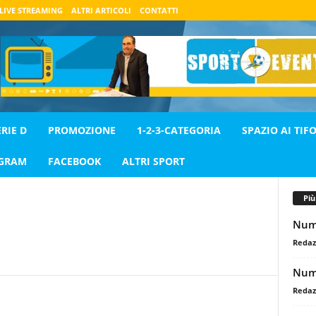
LIVE STREAMING
ALTRI ARTICOLI
CONTATTI
ERIE D
PROMOZIONE
1-2-3-CATEGORIA
SPAZIO AI TIFO
AGRAM
FACEBOOK
ALTRI SPORT
Pi
Nume
Redaz
Nume
Redaz