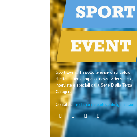
Sport Event, il salotto televisivo sul calcio
dilettantistico campano: news, videosintesi,
interviste e speciali dalla Serie D alla Terza
Categoria.
Contattaci:
redazione.sportevent@gmail.com