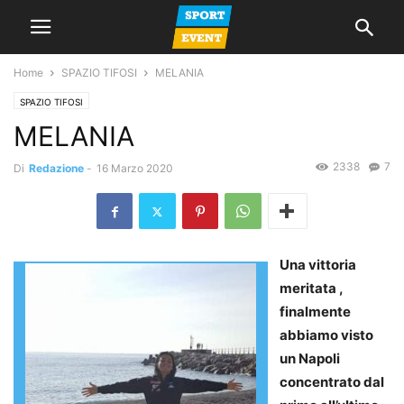
Home
SPAZIO TIFOSI
MELANIA
SPAZIO TIFOSI
MELANIA
2338
7
Di
Redazione
-
16 Marzo 2020
Una vittoria
meritata ,
finalmente
abbiamo visto
un Napoli
concentrato dal