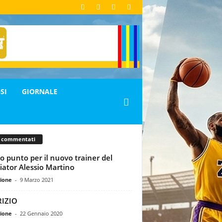
SI
GIORNALE
ù commentati
o punto per il nuovo trainer del
iator Alessio Martino
ione
-
9 Marzo 2021
RIZIO
ione
-
22 Gennaio 2020