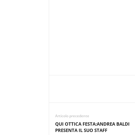
r
i
o
F
a
n
t
a
c
c
i
o
n
e
Articolo precedente
QUI OTTICA FESTA:ANDREA BALDI
PRESENTA IL SUO STAFF