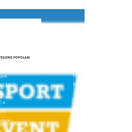
TEGORIE POPOLARI
120
NALE
107
Sport
104
IO TIFOSI
63
 D
42
E A
19
E C
18
zione