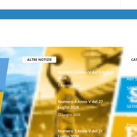
ALTRE NOTIZIE
CA
GIOR
Numero 5 Anno V del 3 Agosto
2026
Altri 
3 Agosto 2026
SPAZ
Serie
Numero 4 Anno V del 27
Luglio 2026
SERI
27 Luglio 2026
SERI
Promo
Numero 3 Anno V del 21
Luglio 2026