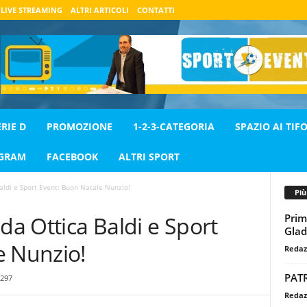
LIVE STREAMING
ALTRI ARTICOLI
CONTATTI
ERIE D
PROMOZIONE
1-2-3-CATEGORIA
SPAZIO AI TIFO
AGRAM
FACEBOOK
ALTRI SPORT
aldi e Sport Event: Buon Natale Nunzio!
Pi
Prim
da Ottica Baldi e Sport
Glad
e Nunzio!
Redaz
PAT
297
Redaz