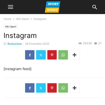
Home
Altri Sport
Instagram
Altri Sport
Instagram
20038
27
Di
Redazione
-
26 Dicembre 2020
[instagram-feed]