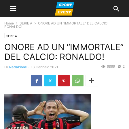
Home
SERIE A
ONORE AD UN “IMMORTALE” DEL CALCIO:
RONALDO!
SERIE A
ONORE AD UN “IMMORTALE”
DEL CALCIO: RONALDO!
6869
2
Di
Redazione
-
13 Gennaio 2021