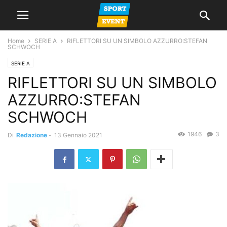
Home
SERIE A
RIFLETTORI SU UN SIMBOLO AZZURRO:STEFAN
SCHWOCH
SERIE A
RIFLETTORI SU UN SIMBOLO
AZZURRO:STEFAN
SCHWOCH
1946
3
Di
Redazione
-
13 Gennaio 2021