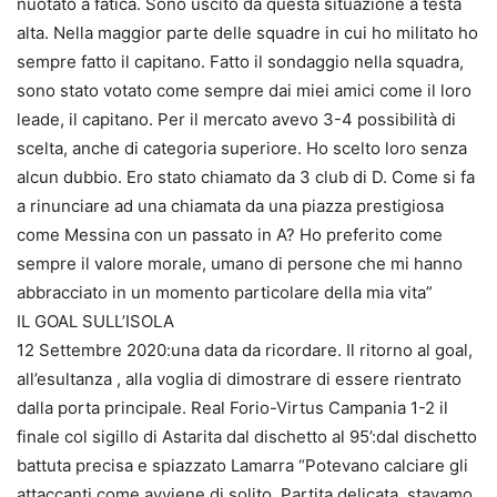
nuotato a fatica. Sono uscito da questa situazione a testa
alta. Nella maggior parte delle squadre in cui ho militato ho
sempre fatto il capitano. Fatto il sondaggio nella squadra,
sono stato votato come sempre dai miei amici come il loro
leade, il capitano. Per il mercato avevo 3-4 possibilità di
scelta, anche di categoria superiore. Ho scelto loro senza
alcun dubbio. Ero stato chiamato da 3 club di D. Come si fa
a rinunciare ad una chiamata da una piazza prestigiosa
come Messina con un passato in A? Ho preferito come
sempre il valore morale, umano di persone che mi hanno
abbracciato in un momento particolare della mia vita”
IL GOAL SULL’ISOLA
12 Settembre 2020:una data da ricordare. Il ritorno al goal,
all’esultanza , alla voglia di dimostrare di essere rientrato
dalla porta principale. Real Forio-Virtus Campania 1-2 il
finale col sigillo di Astarita dal dischetto al 95’:dal dischetto
battuta precisa e spiazzato Lamarra “Potevano calciare gli
attaccanti come avviene di solito. Partita delicata, stavamo