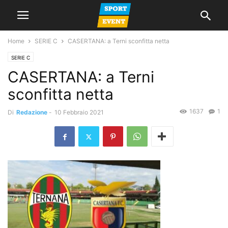
Home
SERIE C
CASERTANA: a Terni sconfitta netta
SERIE C
CASERTANA: a Terni
sconfitta netta
1637
1
Di
Redazione
-
10 Febbraio 2021