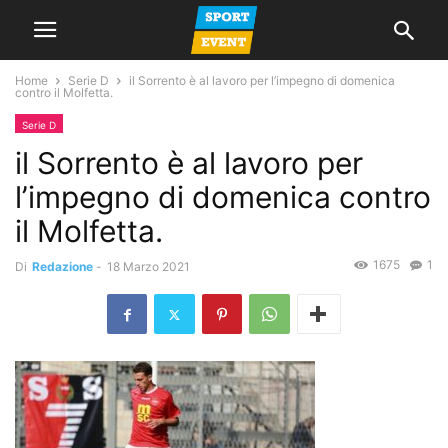
Home
Serie D
il Sorrento è al lavoro per l’impegno di domenica
contro il Molfetta.
Serie D
il Sorrento è al lavoro per
l’impegno di domenica contro
il Molfetta.
1675
1
Di
Redazione
-
18 Marzo 2021