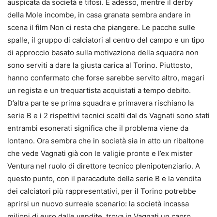
auspicata da società e tifosi. E adesso, mentre il derby
della Mole incombe, in casa granata sembra andare in
scena il film Non ci resta che piangere. Le pacche sulle
spalle, il gruppo di calciatori al centro del campo e un tipo
di approccio basato sulla motivazione della squadra non
sono serviti a dare la giusta carica al Torino. Piuttosto,
hanno confermato che forse sarebbe servito altro, magari
un regista e un trequartista acquistati a tempo debito.
D’altra parte se prima squadra e primavera rischiano la
serie B e i 2 rispettivi tecnici scelti dal ds Vagnati sono stati
entrambi esonerati significa che il problema viene da
lontano. Ora sembra che in società sia in atto un ribaltone
che vede Vagnati già con le valigie pronte e l’ex mister
Ventura nel ruolo di direttore tecnico plenipotenziario. A
questo punto, con il paracadute della serie B e la vendita
dei calciatori più rappresentativi, per il Torino potrebbe
aprirsi un nuovo surreale scenario: la società incassa
milioni di euro dalle vendite, trova in Vagnati un capro