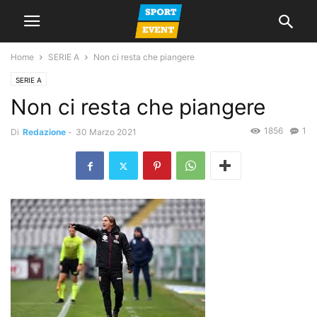
Home
SERIE A
Non ci resta che piangere
SERIE A
Non ci resta che piangere
1856
1
Di
Redazione
-
30 Marzo 2021