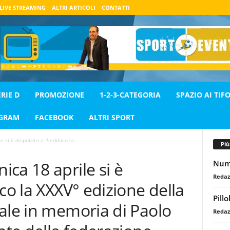
LIVE STREAMING
ALTRI ARTICOLI
CONTATTI
ERIE D
PROMOZIONE
1-2-3-CATEGORIA
SPAZIO AI TIFO
AGRAM
FACEBOOK
ALTRI SPORT
 si è disputata a Piediluco la...
Pi
Nume
ca 18 aprile si è
Redaz
co la XXXV° edizione della
Pill
ale in memoria di Paolo
Redaz