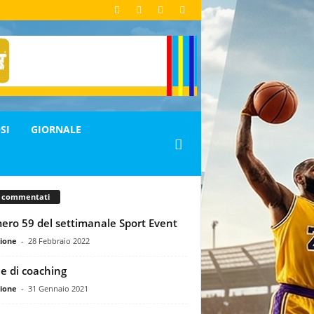
SI
GIORNALE
ù commentati
ro 59 del settimanale Sport Event
ione
-
28 Febbraio 2022
ole di coaching
ione
-
31 Gennaio 2021