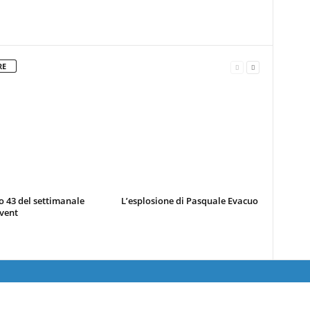
RE
 43 del settimanale
L’esplosione di Pasquale Evacuo
vent