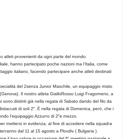
o atleti provenienti da ogni parte del mondo.
le, hanno partecipato poche nazioni ma l’Italia, come
taggio italiano, facendo partecipare anche atleti destinati
 specialità del 2senza Junior Maschile, un equipaggio misto
 (Genova). Il nostro atleta GialloRosso Luigi Fragomeno, a
 sono distinti già nella regata di Sabato dando del filo da
istaccati di soli 2″. È nella regata di Domenica, però, che i
ttendo l’equipaggio Azzurro di 2″e mezzo.
er mettersi in evidenza, al fine di accedere nella squadra
 terranno dal 11 al 15 agosto a Plovdiv ( Bulgaria ).
re il loro valore in occasione del ll° meeting nazionale a