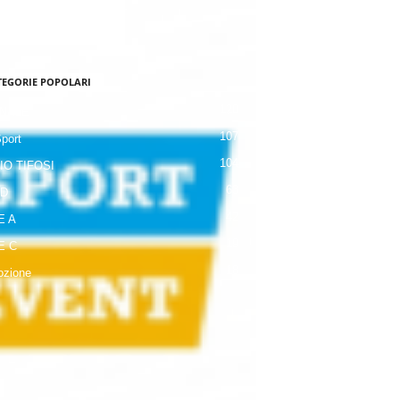
TEGORIE POPOLARI
120
NALE
107
Sport
104
IO TIFOSI
63
 D
42
E A
19
E C
18
zione