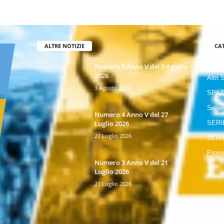
ALTRE NOTIZIE
CA
GIOR
Numero 5 Anno V del 3 Agosto
2026
Altri 
3 Agosto 2026
SPAZ
Serie
Numero 4 Anno V del 27
Luglio 2026
SERI
27 Luglio 2026
SERI
Promo
Numero 3 Anno V del 21
Luglio 2026
21 Luglio 2026