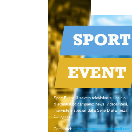
Sport Event, il salotto televisivo sul calcio
dilettantistico campano: news, videosintesi,
interviste e speciali dalla Serie D alla Terza
Categoria.
Contattaci:
redazione.sportevent@gmail.com