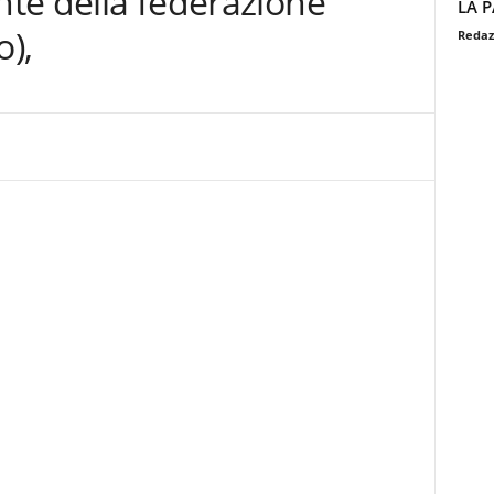
ente della federazione
LA P
o),
Redaz