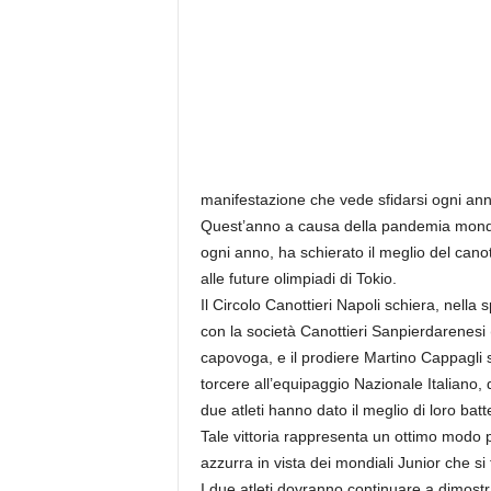
r
i
o
F
a
n
t
a
c
manifestazione che vede sfidarsi ogni ann
c
Quest’anno a causa della pandemia mondia
i
ogni anno, ha schierato il meglio del canot
o
alle future olimpiadi di Tokio.
n
Il Circolo Canottieri Napoli schiera, nella
e
con la società Canottieri Sanpierdarenesi
capovoga, e il prodiere Martino Cappagli si
torcere all’equipaggio Nazionale Italiano, d
due atleti hanno dato il meglio di loro ba
Tale vittoria rappresenta un ottimo modo p
azzurra in vista dei mondiali Junior che si
I due atleti dovranno continuare a dimostra