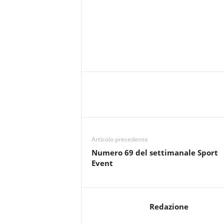
r
i
o
F
a
n
t
a
c
c
i
o
n
Articolo precedente
e
Numero 69 del settimanale Sport
Event
Redazione