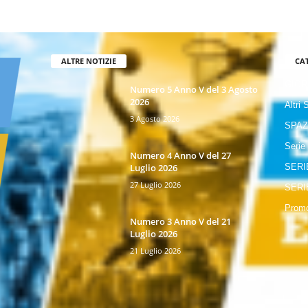
ALTRE NOTIZIE
CA
GIOR
Numero 5 Anno V del 3 Agosto
2026
Altri 
3 Agosto 2026
SPAZ
Serie
Numero 4 Anno V del 27
Luglio 2026
SERI
27 Luglio 2026
SERI
Promo
Numero 3 Anno V del 21
Luglio 2026
21 Luglio 2026