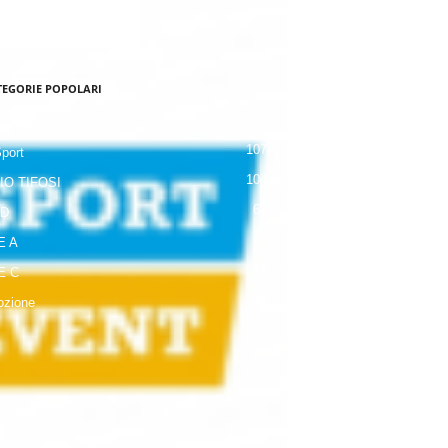
TEGORIE POPOLARI
120
NALE
107
Sport
104
IO TIFOSI
63
 D
42
E A
19
E C
18
zione