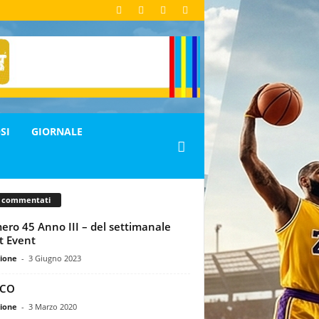
SI
GIORNALE
ù commentati
ro 45 Anno III – del settimanale
t Event
ione
-
3 Giugno 2023
CO
ione
-
3 Marzo 2020