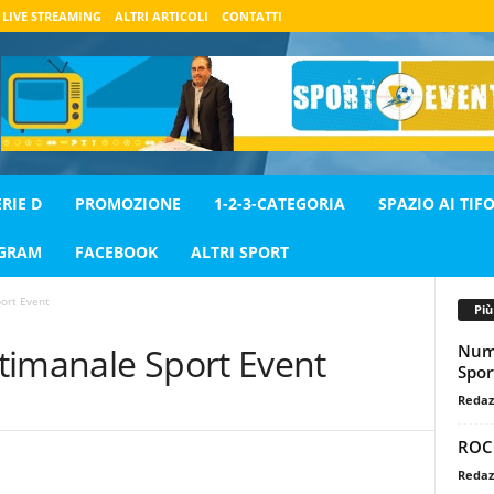
LIVE STREAMING
ALTRI ARTICOLI
CONTATTI
ERIE D
PROMOZIONE
1-2-3-CATEGORIA
SPAZIO AI TIFO
AGRAM
FACEBOOK
ALTRI SPORT
ort Event
Pi
Nume
timanale Sport Event
Spor
Redaz
ROC
Redaz