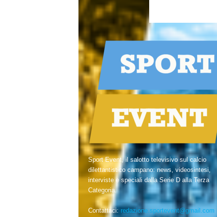
Sport Event, il salotto televisivo sul calcio
dilettantistico campano: news, videosintesi,
interviste e speciali dalla Serie D alla Terza
Categoria.
Contattaci:
redazione.sportevent@gmail.com