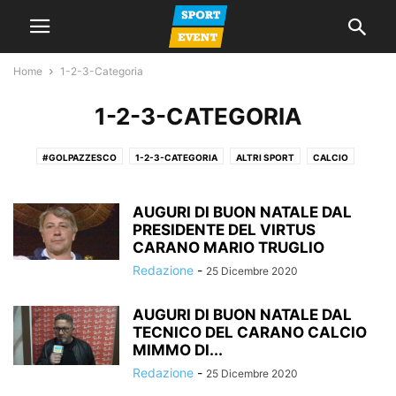
Home
1-2-3-Categoria
1-2-3-CATEGORIA
#GOLPAZZESCO
1-2-3-CATEGORIA
ALTRI SPORT
CALCIO
CALCIO A 5
CALCIO FEMMINILE
CALCIO GIOVANILE
GIORNALE
LA VOCE DEL MERCOLEDI
NEWS
PROMOZIONE
SERIE A
SERIE C
AUGURI DI BUON NATALE DAL
PRESIDENTE DEL VIRTUS
SERIE D
SPAZIO TIFOSI
CARANO MARIO TRUGLIO
Redazione
-
25 Dicembre 2020
AUGURI DI BUON NATALE DAL
TECNICO DEL CARANO CALCIO
MIMMO DI...
Redazione
-
25 Dicembre 2020