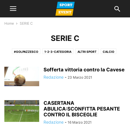
Home
SERIE C
SERIE C
#GOLPAZZESCO
1-2-3-CATEGORIA
ALTRI SPORT
CALCIO
CALCIO A 5
CALCIO FEMMINILE
CALCIO GIOVANILE
GIORNALE
LA VOCE DEL MERCOLEDI
NEWS
PROMOZIONE
SERIE A
SERIE C
Sofferta vittoria contro la Cavese
SERIE D
SPAZIO TIFOSI
Redazione
-
23 Marzo 2021
CASERTANA
ABULICA:SCONFITTA PESANTE
CONTRO IL BISCEGLIE
Redazione
-
16 Marzo 2021