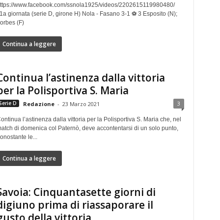
ttps://www.facebook.com/ssnola1925/videos/2202615119980480/
1a giornata (serie D, girone H) Nola - Fasano 3-1 ⚽ 3 Esposito (N);
orbes (F)
Continua a leggere
Continua l’astinenza dalla vittoria
per la Polisportiva S. Maria
3
Serie D
Redazione
-
23 Marzo 2021
ontinua l’astinenza dalla vittoria per la Polisportiva S. Maria che, nel
atch di domenica col Paternò, deve accontentarsi di un solo punto,
onostante le...
Continua a leggere
Savoia: Cinquantasette giorni di
digiuno prima di riassaporare il
gusto della vittoria