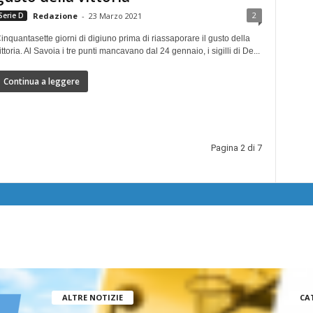
2
Serie D
Redazione
-
23 Marzo 2021
inquantasette giorni di digiuno prima di riassaporare il gusto della
ittoria. Al Savoia i tre punti mancavano dal 24 gennaio, i sigilli di De...
Continua a leggere
Pagina 2 di 7
ALTRE NOTIZIE
CA