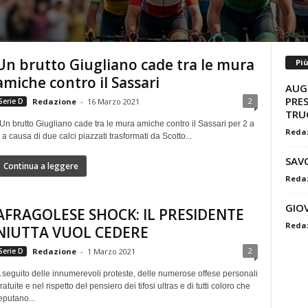
Un brutto Giugliano cade tra le mura
Pi
amiche contro il Sassari
AUG
PRE
2
Serie D
Redazione
-
16 Marzo 2021
TRU
n brutto Giugliano cade tra le mura amiche contro il Sassari per 2 a
Reda
 a causa di due calci piazzati trasformati da Scotto...
SAV
Continua a leggere
Reda
GIO
AFRAGOLESE SHOCK: IL PRESIDENTE
Reda
NIUTTA VUOL CEDERE
2
Serie D
Redazione
-
1 Marzo 2021
 seguito delle innumerevoli proteste, delle numerose offese personali
ratuite e nel rispetto del pensiero dei tifosi ultras e di tutti coloro che
eputano...