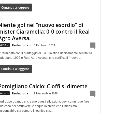
Continua a leggere
Niente gol nel “nuovo esordio” di
mister Ciaramella: 0-0 contro il Real
Agro Aversa.
0
Serie D
Redazione
-
10 Febbraio 2021
’ terminata con il punteggio di 0 a 0 la sfida decisamente sentita tra
uteolana 1902 e Real Agro Aversa, che certifica il “nuovo...
Continua a leggere
Pomigliano Calcio: Cioffi si dimette
3
Serie D
Redazione
-
19 Novembre 2018
urtroppo quando si creano questi situazioni, devi comunque fare
ualcosa per smuovere le acque.Io credo che il massimo
esponsabile sia sempre il tecnico sia...