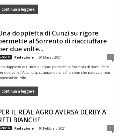
Continua a leggere
Una doppietta di Cunzi su rigore
permette al Sorrento di riacciuffare
per due volte...
3
Serie D
Redazione
-
30 Marzo 2021
na doppietta di Cunzi su rigore permette al Sorrento di riacciuffare
er due volte l’Altamura, strappando al 97’ un pari che pareva ormai
mpensabile. Alla...
Continua a leggere
PER IL REAL AGRO AVERSA DERBY A
RETI BIANCHE
0
Serie D
Redazione
-
10 Febbraio 2021