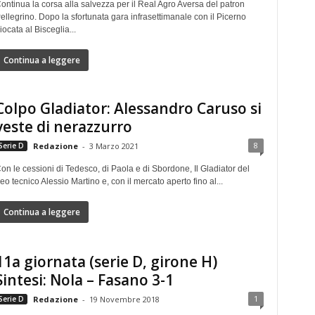
ontinua la corsa alla salvezza per il Real Agro Aversa del patron
ellegrino. Dopo la sfortunata gara infrasettimanale con il Picerno
iocata al Bisceglia...
Continua a leggere
Colpo Gladiator: Alessandro Caruso si
veste di nerazzurro
8
Serie D
Redazione
-
3 Marzo 2021
on le cessioni di Tedesco, di Paola e di Sbordone, Il Gladiator del
eo tecnico Alessio Martino e, con il mercato aperto fino al...
Continua a leggere
11a giornata (serie D, girone H)
Sintesi: Nola – Fasano 3-1
1
Serie D
Redazione
-
19 Novembre 2018