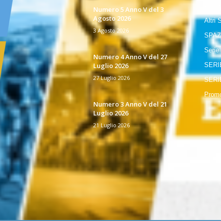
GIOR
Numero 5 Anno V del 3
Agosto 2026
Altri 
3 Agosto 2026
SPAZ
Serie
Numero 4 Anno V del 27
Luglio 2026
SERI
27 Luglio 2026
SERI
Promo
Numero 3 Anno V del 21
Luglio 2026
21 Luglio 2026