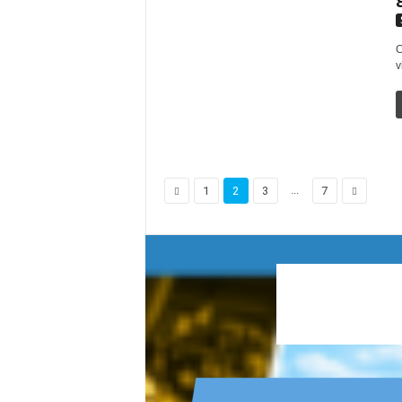
C
v
...
1
2
3
7