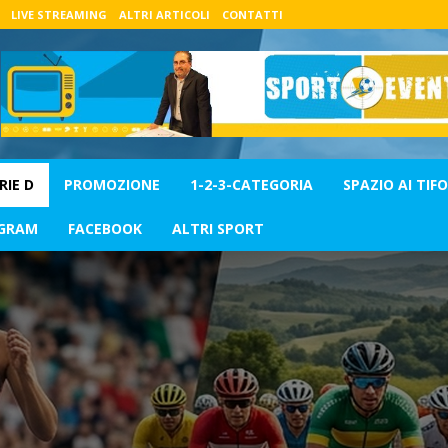
LIVE STREAMING
ALTRI ARTICOLI
CONTATTI
RIE D
PROMOZIONE
1-2-3-CATEGORIA
SPAZIO AI TIFO
GRAM
FACEBOOK
ALTRI SPORT
RI SPORT
CALCIO
CALCIO A 5
CALCIO FEMMINILE
DEL MERCOLEDI
NEWS
PROMOZIONE
SERIE A
SERIE C