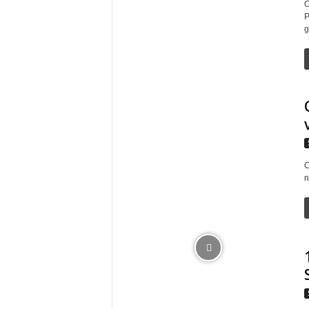
C
P
g
C
n