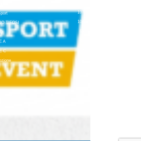
120
NALE
107
Sport
104
IO TIFOSI
63
 D
42
E A
19
E C
18
zione