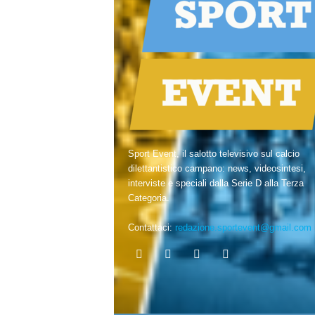
Sport Event, il salotto televisivo sul calcio
dilettantistico campano: news, videosintesi,
interviste e speciali dalla Serie D alla Terza
Categoria.
Contattaci:
redazione.sportevent@gmail.com