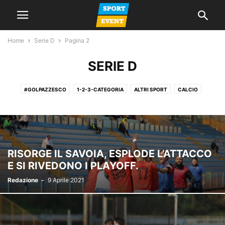
Home
Serie D
Pagina 2
SERIE D
#GOLPAZZESCO
1-2-3-CATEGORIA
ALTRI SPORT
CALCIO
CALCIO A 5
CALCIO FEMMINILE
CALCIO GIOVANILE
GIORNALE
LA VOCE DEL MERCOLEDI
NEWS
PROMOZIONE
SERIE A
SERIE C
SERIE D
SPAZIO TIFOSI
RISORGE IL SAVOIA, ESPLODE L’ATTACCO
E SI RIVEDONO I PLAYOFF.
Redazione
-
9 Aprile 2021