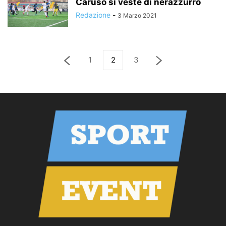
Caruso si veste di nerazzurro
Redazione
-
3 Marzo 2021
1
2
3