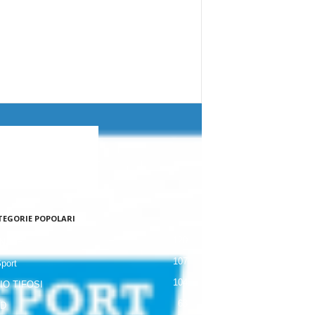
TEGORIE POPOLARI
120
NALE
107
Sport
104
IO TIFOSI
63
 D