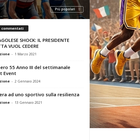
Più popolari
ù commentati
GOLESE SHOCK: IL PRESIDENTE
TTA VUOL CEDERE
zione
-
1 Marzo 2021
ro 55 Anno III del settimanale
t Event
zione
-
2 Gennaio 2024
era ad uno sportivo sulla resilienza
zione
-
13 Gennaio 2021