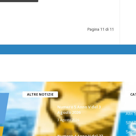
Pagina 11 di 11
ALTRE NOTIZIE
CA
GIOR
Numero 5 Anno V del 3
Agosto 2026
Altri 
3 Agosto 2026
SPAZ
Serie
Numero 4 Anno V del 27