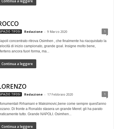
Continua a leggere
ROCCO
1
SPAZIO TIFOSI
Redazione
-
9 Marzo 2020
apoli concentrato ritrova Osimhen , che finalmente ha riacquistato la
elocità di inizio campionato, grande goal. Insigne molto bene,
ertens ancora fuori forma, ma...
Continua a leggere
LORENZO
1
SPAZIO TIFOSI
Redazione
-
17 Febbraio 2020
onumentali Rrhamani e Maksimovic,bene come sempre quest'anno
ozano. Di fronte a Ronaldo stasera un grande Meret: gli ha parato
ratica­mente tutto. Grande NAPOLI. Osimhen...
Continua a leggere