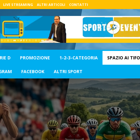
LIVE STREAMING
ALTRI ARTICOLI
CONTATTI
RIE D
PROMOZIONE
1-2-3-CATEGORIA
SPAZIO AI TIFO
GRAM
FACEBOOK
ALTRI SPORT
RI SPORT
CALCIO
CALCIO A 5
CALCIO FEMMINILE
DEL MERCOLEDI
NEWS
PROMOZIONE
SERIE A
SERIE C