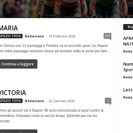
MARIA
Pi
239
SPAZIO TIFOSI
Redazione
-
10 Febbraio 2020
AFRA
NIU
n Genoa con 21 passaggi e Pandev va al secondo goal..Un Napoli
on mille passaggi nessuno riesce ad arrivare sotto la porta per fare...
Reda
Nume
Continua a leggere
Spor
Reda
Lett
VICTORIA
Reda
1
SPAZIO TIFOSI
Redazione
-
22 Gennaio 2020
Amo gli azzurri ed il Napoli. Mi sono emozionata al goal contro la
iorentina. Goleada come ai vecchi tempi. Zielinski per me ha
iocato...