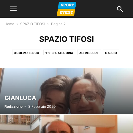
Home
SPAZIO TIFOSI
Pagina 2
SPAZIO TIFOSI
#GOLPAZZESCO
1-2-3-CATEGORIA
ALTRI SPORT
CALCIO
CALCIO A 5
CALCIO FEMMINILE
CALCIO GIOVANILE
GIORNALE
LA VOCE DEL MERCOLEDI
NEWS
PROMOZIONE
SERIE A
SERIE C
SERIE D
SPAZIO TIFOSI
GIANLUCA
Redazione
-
3 Febbraio 2020