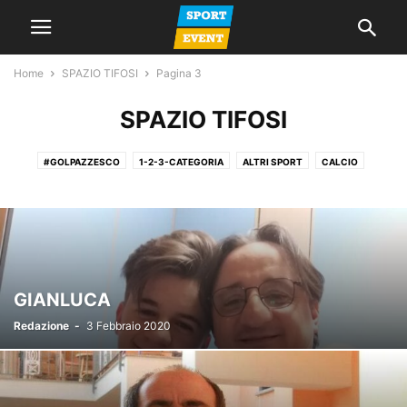
Home
SPAZIO TIFOSI
Pagina 3
SPAZIO TIFOSI
#GOLPAZZESCO
1-2-3-CATEGORIA
ALTRI SPORT
CALCIO
CALCIO A 5
CALCIO FEMMINILE
CALCIO GIOVANILE
GIORNALE
LA VOCE DEL MERCOLEDI
NEWS
PROMOZIONE
SERIE A
SERIE C
SERIE D
SPAZIO TIFOSI
GIANLUCA
Redazione
-
3 Febbraio 2020