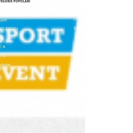
TEGORIE POPOLARI
120
NALE
107
Sport
104
IO TIFOSI
63
 D
42
E A
19
E C
18
zione