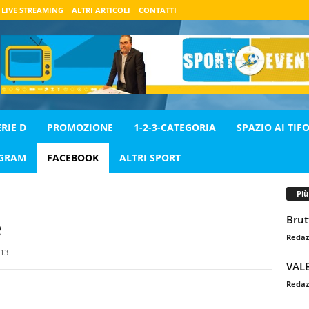
LIVE STREAMING
ALTRI ARTICOLI
CONTATTI
ERIE D
PROMOZIONE
1-2-3-CATEGORIA
SPAZIO AI TIFO
AGRAM
FACEBOOK
ALTRI SPORT
Pi
Brut
e
Redaz
13
VAL
Redaz