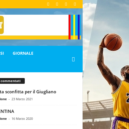
SI
GIORNALE
ù commentati
ta sconfitta per il Giugliano
ione
-
23 Marzo 2021
ENTINA
ione
-
16 Marzo 2020