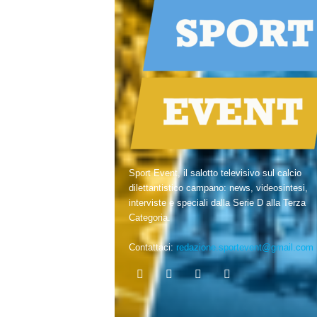
Sport Event, il salotto televisivo sul calcio
dilettantistico campano: news, videosintesi,
interviste e speciali dalla Serie D alla Terza
Categoria.
Contattaci:
redazione.sportevent@gmail.com