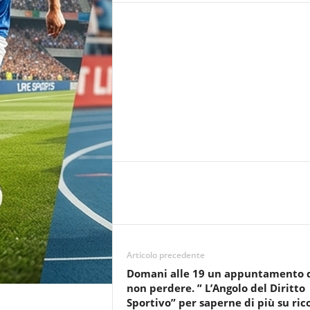
r
n
a
l
i
s
t
i
c
a
d
i
r
e
t
t
a
Articolo precedente
d
Domani alle 19 un appuntamento 
a
non perdere. ” L’Angolo del Diritto
M
Sportivo” per saperne di più su rico
a