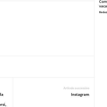
Come
vac
Redaz
Articolo successivo
da
Instagram
rsi,