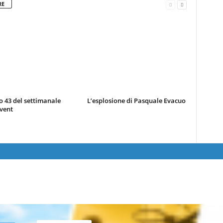
RE
 43 del settimanale
L’esplosione di Pasquale Evacuo
vent