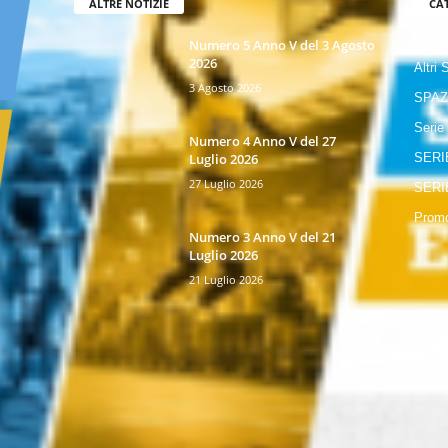
ALTRE NOTIZIE
CA
GIOR
Numero 5 Anno V del 3 Agosto
2026
Altri 
3 Agosto 2026
SPAZ
Serie
Numero 4 Anno V del 27
Luglio 2026
SERI
27 Luglio 2026
SERI
Promo
Numero 3 Anno V del 21
Luglio 2026
21 Luglio 2026