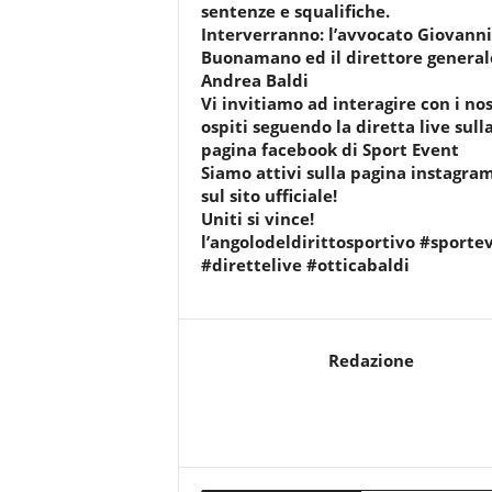
sentenze e squalifiche.
r
Interverranno: l’avvocato Giovanni
i
Buonamano ed il direttore general
o
Andrea Baldi
F
Vi invitiamo ad interagire con i nos
a
ospiti seguendo la diretta live sull
n
pagina facebook di Sport Event
t
Siamo attivi sulla pagina instagra
a
sul sito ufficiale!
c
Uniti si vince!
c
l’angolodeldirittosportivo #sporte
i
#direttelive #otticabaldi
o
n
e
Redazione