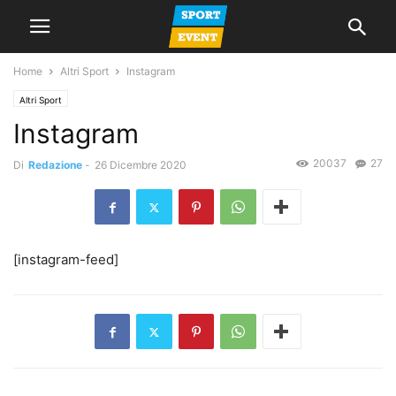
Home
Altri Sport
Instagram
Altri Sport
Instagram
20037
27
Di
Redazione
-
26 Dicembre 2020
[instagram-feed]