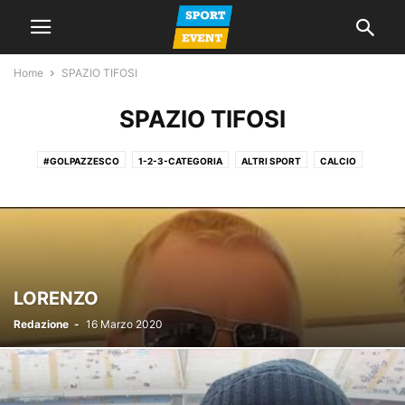
Home
SPAZIO TIFOSI
SPAZIO TIFOSI
#GOLPAZZESCO
1-2-3-CATEGORIA
ALTRI SPORT
CALCIO
CALCIO A 5
CALCIO FEMMINILE
CALCIO GIOVANILE
GIORNALE
LA VOCE DEL MERCOLEDI
NEWS
PROMOZIONE
SERIE A
SERIE C
SERIE D
SPAZIO TIFOSI
LORENZO
Redazione
-
16 Marzo 2020