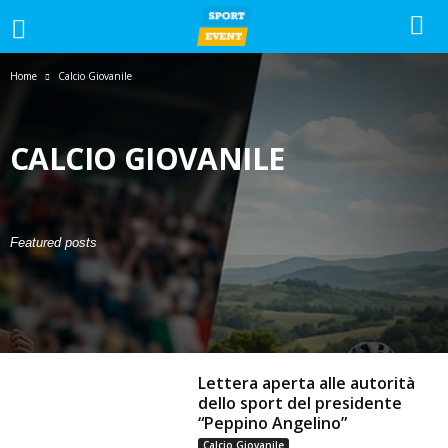
Home
Calcio Giovanile
CALCIO GIOVANILE
#GOLPAZZESCO
1-2-3-CATEGORIA
ALTRI SPORT
CALCIO
CALCIO A 5
CALCIO FEMMINILE
CALCIO GIOVANILE
GIORNALE
Featured posts
LA VOCE DEL MERCOLEDI
NEWS
PROMOZIONE
SERIE A
SERIE C
SERIE D
SPAZIO TIFOSI
Lettera aperta alle autorità
dello sport del presidente
“Peppino Angelino”
Calcio Giovanile