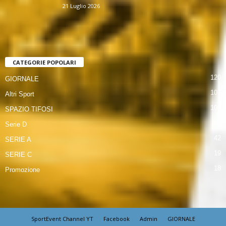
21 Luglio 2026
CATEGORIE POPOLARI
120
GIORNALE
107
Altri Sport
104
SPAZIO TIFOSI
63
Serie D
42
SERIE A
19
SERIE C
18
Promozione
SportEvent Channel YT
Facebook
Admin
GIORNALE