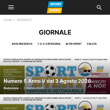
Home
GIORNALE
GIORNALE
#GOLPAZZESCO
1-2-3-CATEGORIA
ALTRI SPORT
CALCIO
CALCIO A 5
CALCIO FEMMINILE
CALCIO GIOVANILE
GIORNALE
LA VOCE DEL MERCOLEDI
NEWS
PROMOZIONE
SERIE A
SERIE C
SERIE D
SPAZIO TIFOSI
Numero 5 Anno V del 3 Agosto 2026
Redazione
-
3 Agosto 2026