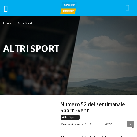
Home
Altri Sport
ALTRI SPORT
#GOLPAZZESCO
1-2-3-CATEGORIA
ALTRI SPORT
CALCIO
CALCIO A 5
CALCIO FEMMINILE
CALCIO GIOVANILE
GIORNALE
LA VOCE DEL MERCOLEDI
NEWS
PROMOZIONE
SERIE A
SERIE C
SERIE D
SPAZIO TIFOSI
Numero 52 del settimanale
Sport Event
Altri Sport
Redazione
-
10 Gennaio 2022
2