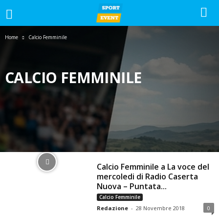
Home
Calcio Femminile
CALCIO FEMMINILE
#GOLPAZZESCO
1-2-3-CATEGORIA
ALTRI SPORT
CALCIO
CALCIO A 5
CALCIO FEMMINILE
CALCIO GIOVANILE
GIORNALE
LA VOCE DEL MERCOLEDI
NEWS
PROMOZIONE
SERIE A
SERIE C
SERIE D
SPAZIO TIFOSI
Calcio Femminile a La voce del
mercoledi di Radio Caserta
Nuova – Puntata...
Calcio Femminile
Redazione
-
28 Novembre 2018
0