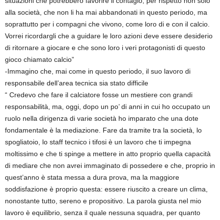
situazioni che potrebbero favorire il contagio, per rispetto non solo
alla società, che non li ha mai abbandonati in questo periodo, ma
soprattutto per i compagni che vivono, come loro di e con il calcio.
Vorrei ricordargli che a guidare le loro azioni deve essere desiderio
di ritornare a giocare e che sono loro i veri protagonisti di questo
gioco chiamato calcio”
-Immagino che, mai come in questo periodo, il suo lavoro di
responsabile dell’area tecnica sia stato difficile
“ Credevo che fare il calciatore fosse un mestiere con grandi
responsabilità, ma, oggi, dopo un po’ di anni in cui ho occupato un
ruolo nella dirigenza di varie società ho imparato che una dote
fondamentale è la mediazione. Fare da tramite tra la società, lo
spogliatoio, lo staff tecnico i tifosi è un lavoro che ti impegna
moltissimo e che ti spinge a mettere in atto proprio quella capacità
di mediare che non avrei immaginato di possedere e che, proprio in
quest’anno è stata messa a dura prova, ma la maggiore
soddisfazione è proprio questa: essere riuscito a creare un clima,
nonostante tutto, sereno e propositivo. La parola giusta nel mio
lavoro è equilibrio, senza il quale nessuna squadra, per quanto