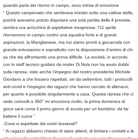
quando parla del ritorno in campo, sono intrise di emozione
“ Questo campionato che sembrava iniziato sotto una cattiva stella,
poiché avevamo potuto disputare una sola partita delle 4 previste,
sembra ora arricchirsi di aspettative inespresse, l’11 aprile
ritorneremo in campo contro una squadra forte e di grandi
aspirazioni, la Mariglianese, ma noi siamo pronti a giocarcela con
grande entusiasmo e soprattutto con la disposizione d’animo di chi
sa che sta affrontando una prova difficile. La società, in accordo
con lo staff tecnico guidato da mister Di Nola non ha avuto dubbi
sulla ripresa, visto anche l’impegno del nostro presidente Michele
Giordano a che fossero rispettati, sin da settembre, tutti i protocolli
anti-covid e l’impegno dei ragazzi che hanno cercato di allenarsi,
per quanto è possibile singolarmente a casa. Questa ripresa che ci
vede coinvolti a 360° mi emoziona molto, la prima domenica di
gioco sarà come il primo giorno di scuola per un bambino: da far
battere il cuore “
-Cosa vi aspettate dai vostri tesserati?
“ Ai ragazzi abbiamo chiesto di stare attenti, di limitare i contatti e le