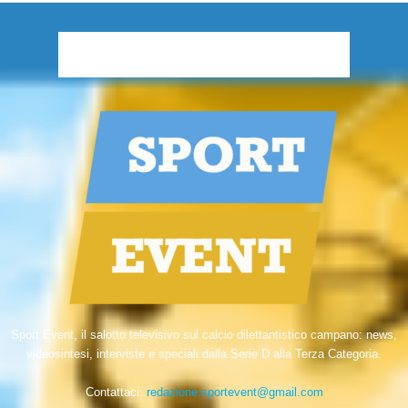
Sport Event, il salotto televisivo sul calcio dilettantistico campano: news,
videosintesi, interviste e speciali dalla Serie D alla Terza Categoria.
Contattaci:
redazione.sportevent@gmail.com