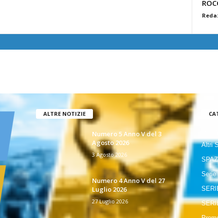
ROC
Reda
ALTRE NOTIZIE
CA
GIOR
Numero 5 Anno V del 3
Agosto 2026
Altri 
3 Agosto 2026
SPAZ
Serie
Numero 4 Anno V del 27
Luglio 2026
SERI
27 Luglio 2026
SERI
Promo