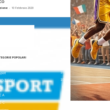
CO
zione
-
10 Febbraio 2020
TEGORIE POPOLARI
120
NALE
107
Sport
104
IO TIFOSI
63
 D
42
E A
19
E C
18
zione