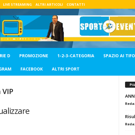
LIVE STREAMING
ALTRI ARTICOLI
CONTATTI
RIE D
PROMOZIONE
1-2-3-CATEGORIA
SPAZIO AI TIFO
GRAM
FACEBOOK
ALTRI SPORT
Pi
 VIP
ANN
Reda
ualizzare
Risu
Reda