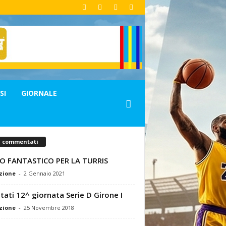
SI
GIORNALE
ù commentati
O FANTASTICO PER LA TURRIS
zione
-
2 Gennaio 2021
ltati 12^ giornata Serie D Girone I
zione
-
25 Novembre 2018