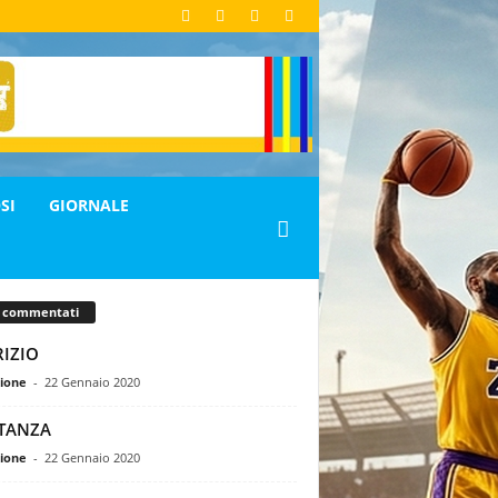
SI
GIORNALE
ù commentati
RIZIO
ione
-
22 Gennaio 2020
TANZA
ione
-
22 Gennaio 2020