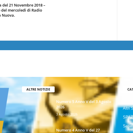
a del 21 Novembre 2018 –
 del mercoledi di Radio
a Nuova.
ALTRE NOTIZIE
CA
GIOR
Numero 5 Anno V del 3 Agosto
2026
Altri 
3 Agosto 2026
SPAZ
Serie
Numero 4 Anno V del 27