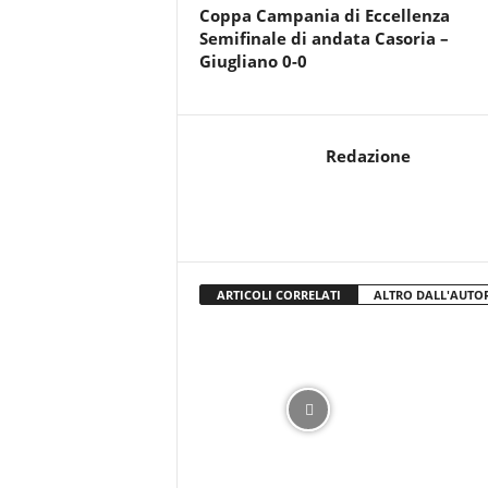
r
Coppa Campania di Eccellenza
i
Semifinale di andata Casoria –
o
Giugliano 0-0
F
a
n
t
Redazione
a
c
c
i
o
n
ARTICOLI CORRELATI
ALTRO DALL'AUTO
e