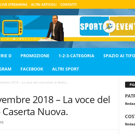
LIVE STREAMING
ALTRI ARTICOLI
CONTATTI
ERIE D
PROMOZIONE
1-2-3-CATEGORIA
SPAZIO AI TIFO
AGRAM
FACEBOOK
ALTRI SPORT
embre 2018 – La voce del mercoledi di Radio...
Pi
PAT
vembre 2018 – La voce del
Redaz
o Caserta Nuova.
COS
10
Redaz