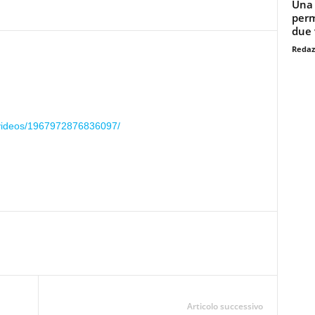
Una 
perm
due v
Redaz
/videos/1967972876836097/
Articolo successivo