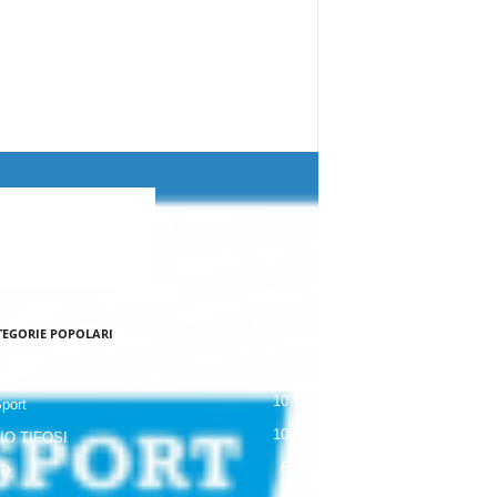
TEGORIE POPOLARI
120
NALE
107
Sport
104
IO TIFOSI
63
 D