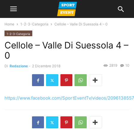
Home
1-2-3-Categoria
Cellole – Valle Di Suessola 4 – 0
1-2-3-Categoria
Cellole – Valle Di Suessola 4 –
0
2819
10
Di
Redazione
-
2 Dicembre 2018
https://www.facebook.com/SportEventTv/videos/2096138557