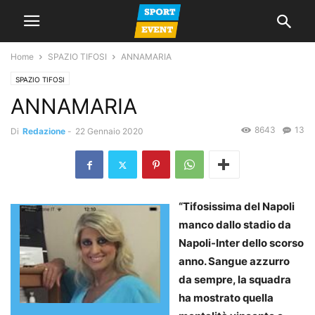
Home
SPAZIO TIFOSI
ANNAMARIA
SPAZIO TIFOSI
ANNAMARIA
8643
13
Di
Redazione
-
22 Gennaio 2020
“Tifosissima del Napoli
manco dallo stadio da
Napoli-Inter dello scorso
anno. Sangue azzurro
da sempre, la squadra
ha mostrato quella