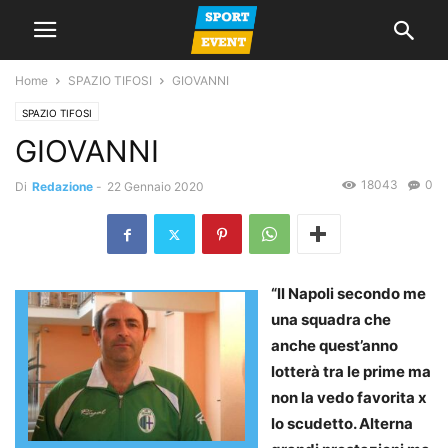
Home
SPAZIO TIFOSI
GIOVANNI
SPAZIO TIFOSI
GIOVANNI
18043
0
Di
Redazione
-
22 Gennaio 2020
“ll Napoli secondo me
una squadra che
anche quest’anno
lotterà tra le prime ma
non la vedo favorita x
lo scudetto. Alterna