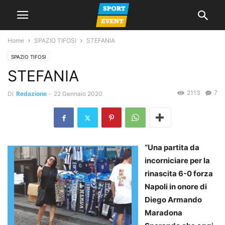
Home
SPAZIO TIFOSI
STEFANIA
SPAZIO TIFOSI
STEFANIA
2113
7
Di
Redazione
-
22 Gennaio 2020
“Una partita da
incorniciare per la
rinascita 6-0 forza
Napoli in onore di
Diego Armando
Maradona