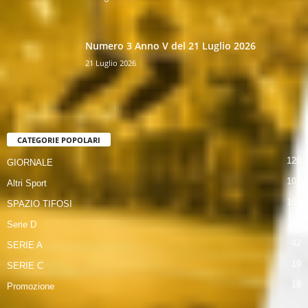
Numero 3 Anno V del 21 Luglio 2026
21 Luglio 2026
CATEGORIE POPOLARI
120
GIORNALE
107
Altri Sport
104
SPAZIO TIFOSI
63
Serie D
42
SERIE A
19
SERIE C
18
Promozione