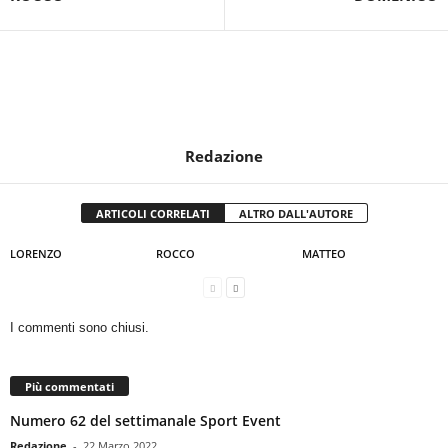
Redazione
ARTICOLI CORRELATI
ALTRO DALL'AUTORE
LORENZO
ROCCO
MATTEO
I commenti sono chiusi.
Più commentati
Numero 62 del settimanale Sport Event
Redazione
-
22 Marzo 2022