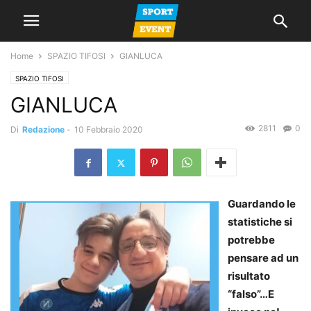
Home
SPAZIO TIFOSI
GIANLUCA
SPAZIO TIFOSI
GIANLUCA
2811
0
Di
Redazione
-
10 Febbraio 2020
Guardando le
statistiche si
potrebbe
pensare ad un
risultato
“falso”…E