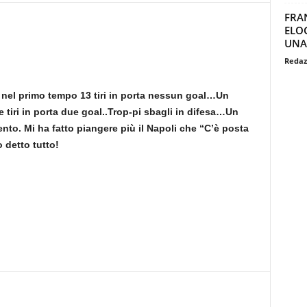
FRA
ELO
UNA
Redaz
 nel primo tempo 13 tiri in porta nessun goal…Un
tiri in porta due goal..Trop-pi sbagli in difesa…Un
nto. Mi ha fatto piangere più il Napoli che “C’è posta
o detto tutto!