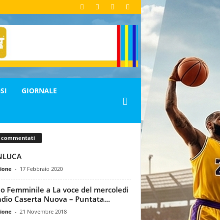
SI
GIORNALE
ù commentati
NLUCA
ione
-
17 Febbraio 2020
io Femminile a La voce del mercoledi
adio Caserta Nuova – Puntata...
ione
-
21 Novembre 2018