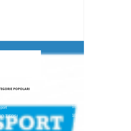
TEGORIE POPOLARI
120
NALE
107
Sport
104
IO TIFOSI
63
 D