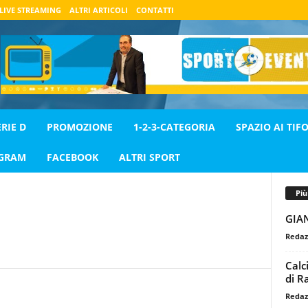
LIVE STREAMING
ALTRI ARTICOLI
CONTATTI
ERIE D
PROMOZIONE
1-2-3-CATEGORIA
SPAZIO AI TIFO
AGRAM
FACEBOOK
ALTRI SPORT
Pi
GIA
Redaz
Calc
di R
Redaz