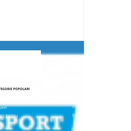
TEGORIE POPOLARI
120
NALE
107
Sport
104
IO TIFOSI
63
 D