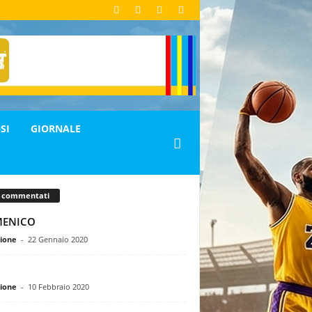
SI
GIORNALE
ù commentati
ENICO
ione
-
22 Gennaio 2020
ione
-
10 Febbraio 2020