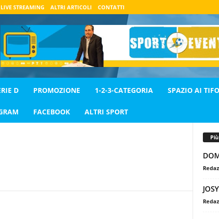
LIVE STREAMING
ALTRI ARTICOLI
CONTATTI
ERIE D
PROMOZIONE
1-2-3-CATEGORIA
SPAZIO AI TIFO
AGRAM
FACEBOOK
ALTRI SPORT
Pi
DOM
Redaz
JOSY
Redaz