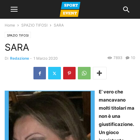
Home
SPAZIO TIFOSI
SARA
SPAZIO TIFOSI
SARA
7893
10
Di
Redazione
-
1 Marzo 2020
E’ vero che
mancavano
molti titolari ma
non è una
giustificazione.
Un gioco