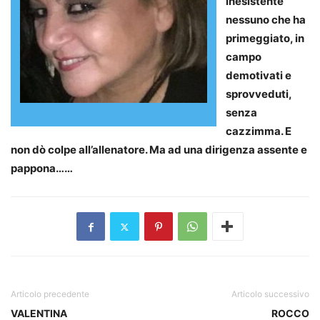
inesistente
nessuno che ha
primeggiato, in
campo
demotivati e
sprovveduti,
senza
cazzimma. E
non dò colpe all’allenatore. Ma ad una dirigenza assente e
pappona……
Articolo precedente
Articolo successivo
VALENTINA
ROCCO