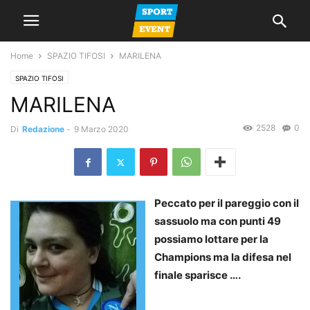
Home
SPAZIO TIFOSI
MARILENA
SPAZIO TIFOSI
MARILENA
2528
0
Di
Redazione
-
9 Marzo 2020
Peccato per il pareggio con il
sassuolo ma con punti 49
possiamo lottare per la
Champions ma la difesa nel
finale sparisce ….