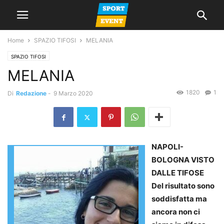
Home
SPAZIO TIFOSI
MELANIA
SPAZIO TIFOSI
MELANIA
1820
1
Di
Redazione
-
9 Marzo 2020
NAPOLI-
BOLOGNA VISTO
DALLE TIFOSE
Del risultato sono
soddisfatta ma
ancora non ci