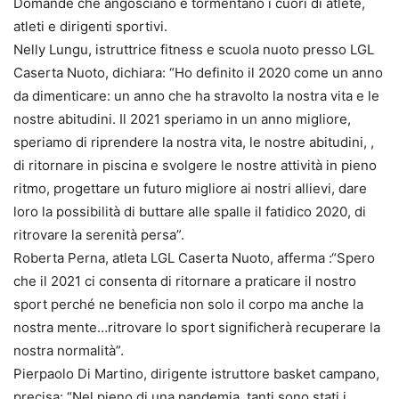
Domande che angosciano e tormentano i cuori di atlete,
atleti e dirigenti sportivi.
Nelly Lungu, istruttrice fitness e scuola nuoto presso LGL
Caserta Nuoto, dichiara: “Ho definito il 2020 come un anno
da dimenticare: un anno che ha stravolto la nostra vita e le
nostre abitudini. Il 2021 speriamo in un anno migliore,
speriamo di riprendere la nostra vita, le nostre abitudini, ,
di ritornare in piscina e svolgere le nostre attività in pieno
ritmo, progettare un futuro migliore ai nostri allievi, dare
loro la possibilità di buttare alle spalle il fatidico 2020, di
ritrovare la serenità persa”.
Roberta Perna, atleta LGL Caserta Nuoto, afferma :“Spero
che il 2021 ci consenta di ritornare a praticare il nostro
sport perché ne beneficia non solo il corpo ma anche la
nostra mente…ritrovare lo sport significherà recuperare la
nostra normalità”.
Pierpaolo Di Martino, dirigente istruttore basket campano,
precisa: “Nel pieno di una pandemia, tanti sono stati i