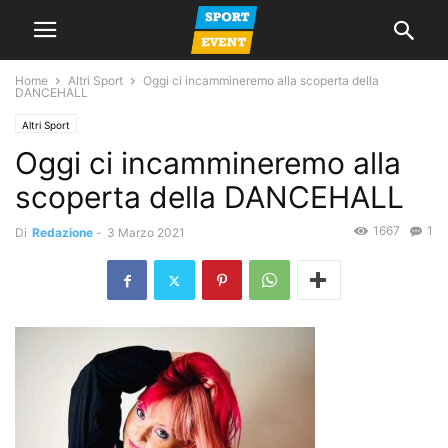
Home
Altri Sport
Oggi ci incammineremo alla scoperta della
DANCEHALL
Altri Sport
Oggi ci incammineremo alla
scoperta della DANCEHALL
1667
1
Di
Redazione
-
3 Marzo 2021