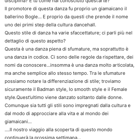
disciplina? E tu come hai conosciuto quest’arte?
Il promotore di questa danza fu proprio un giamaicano il
ballerino Bogle… E proprio da questi che prende il nome
uno dei primi step della cultura dancehall.
Questo stile di danza ha varie sfaccettature; ci parli più nel
dettaglio di questo aspetto?
Questa è una danza piena di sfumature, ma soprattutto è
una danza in codice. Ci sono delle regole da rispettare, dei
nomi da conoscere…insomma è una danza molto articolata,
ma anche semplice allo stesso tempo. Tra le sfumature
possiamo notare la differenziazione di stile; troviamo
sicuramente il Badman style, lo smooth style e il Female
style.Quest’ultimo viene danzato soltanto dalle donne.
Comunque sia tutti gli stili sono impregnati dalla cultura e
dal modo di approcciare alla vita e al mondo dei
giamaicani…
….Il nostro viaggio alla scoperta di questo mondo
continuerà la prossima settimana…