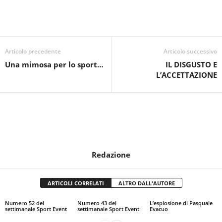
Articolo precedente
Articolo successivo
Una mimosa per lo sport…
IL DISGUSTO E
L’ACCETTAZIONE
Redazione
ARTICOLI CORRELATI
ALTRO DALL'AUTORE
Numero 52 del
Numero 43 del
L’esplosione di Pasquale
settimanale Sport Event
settimanale Sport Event
Evacuo