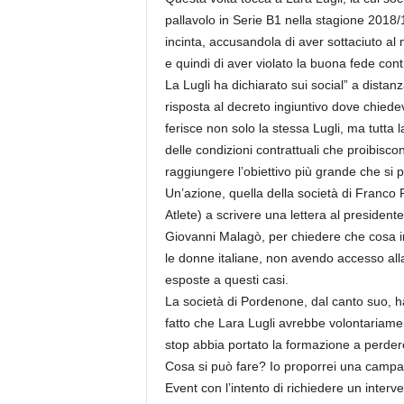
r
pallavolo in Serie B1 nella stagione 2018/
i
incinta, accusandola di aver sottaciuto al 
o
e quindi di aver violato la buona fede cont
F
La Lugli ha dichiarato sui social” a distan
a
n
risposta al decreto ingiuntivo dove chiede
t
ferisce non solo la stessa Lugli, ma tutta 
a
delle condizioni contrattuali che proibisc
c
raggiungere l’obiettivo più grande che si
c
Un’azione, quella della società di Franco 
i
Atlete) a scrivere una lettera al presiden
o
Giovanni Malagò, per chiedere che cosa in
n
e
le donne italiane, non avendo accesso all
esposte a questi casi.
La società di Pordenone, dal canto suo, 
fatto che Lara Lugli avrebbe volontariamen
stop abbia portato la formazione a perder
Cosa si può fare? Io proporrei una campag
Event con l’intento di richiedere un interv