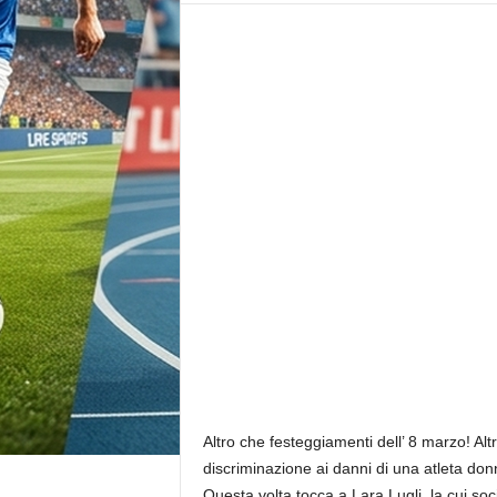
r
n
a
l
i
s
t
i
c
a
d
i
r
e
t
t
a
d
a
Altro che festeggiamenti dell’ 8 marzo! Al
M
discriminazione ai danni di una atleta don
a
Questa volta tocca a Lara Lugli, la cui s