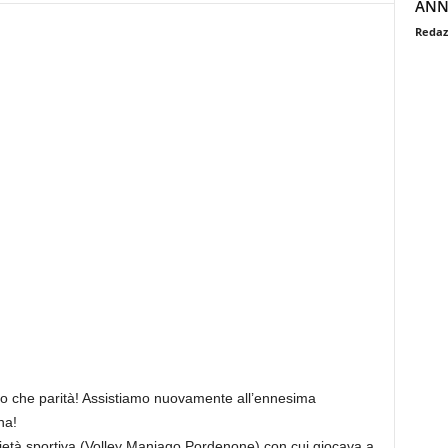
ANN
Redaz
tro che parità! Assistiamo nuovamente all’ennesima
na!
ocietà sportiva (Volley Maniago Pordenone) con cui giocava a