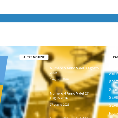
ALTRE NOTIZIE
CA
GIOR
Numero 5 Anno V del 3 Agosto
2026
Altri 
3 Agosto 2026
SPAZ
Serie
Numero 4 Anno V del 27
Luglio 2026
SERI
27 Luglio 2026
SERI
Promo