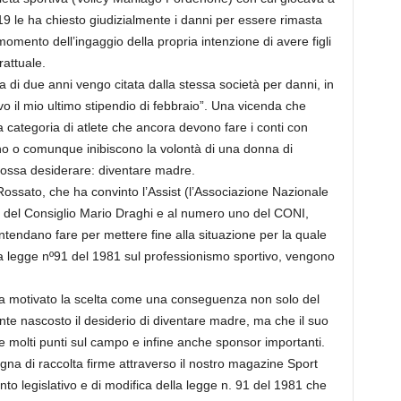
19 le ha chiesto giudizialmente i danni per essere rimasta
momento dell’ingaggio della propria intenzione di avere figli
rattuale.
za di due anni vengo citata dalla stessa società per danni, in
vo il mio ultimo stipendio di febbraio”. Una vicenda che
la categoria di atlete che ancora devono fare i conti con
ono o comunque inibiscono la volontà di una donna di
 possa desiderare: diventare madre.
Rossato, che ha convinto l’Assist (l’Associazione Nazionale
te del Consiglio Mario Draghi e al numero uno del CONI,
tendano fare per mettere fine alla situazione per la quale
a legge nº91 del 1981 sul professionismo sportivo, vengono
ha motivato la scelta come una conseguenza non solo del
te nascosto il desiderio di diventare madre, ma che il suo
e molti punti sul campo e infine anche sponsor importanti.
na di raccolta firme attraverso il nostro magazine Sport
ento legislativo e di modifica della legge n. 91 del 1981 che