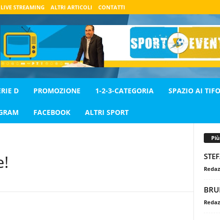
LIVE STREAMING
ALTRI ARTICOLI
CONTATTI
ERIE D
PROMOZIONE
1-2-3-CATEGORIA
SPAZIO AI TIFO
AGRAM
FACEBOOK
ALTRI SPORT
Pi
STE
e!
Redaz
BRU
Redaz