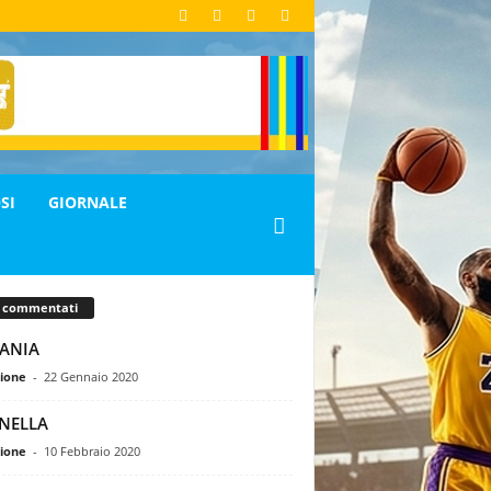
SI
GIORNALE
ù commentati
FANIA
ione
-
22 Gennaio 2020
NELLA
ione
-
10 Febbraio 2020