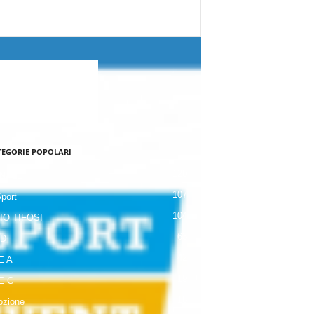
TEGORIE POPOLARI
120
NALE
107
Sport
104
IO TIFOSI
63
 D
42
E A
19
E C
18
zione