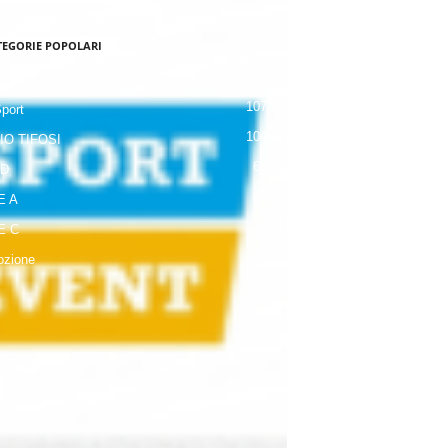
TEGORIE POPOLARI
120
NALE
107
Sport
104
IO TIFOSI
63
 D
42
E A
19
E C
18
zione