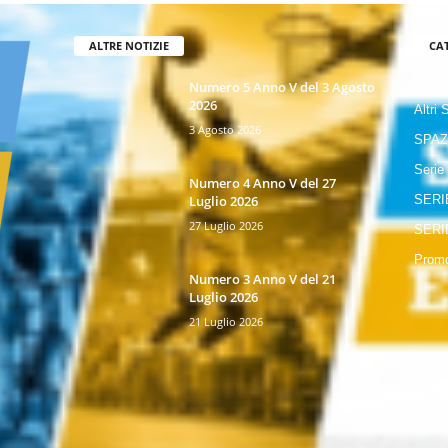
ALTRE NOTIZIE
CA
GIOR
Numero 5 Anno V del 3 Agosto
2026
Altri 
3 Agosto 2026
SPAZ
Serie
Numero 4 Anno V del 27
Luglio 2026
SERI
27 Luglio 2026
SERI
Promo
Numero 3 Anno V del 21
Luglio 2026
21 Luglio 2026