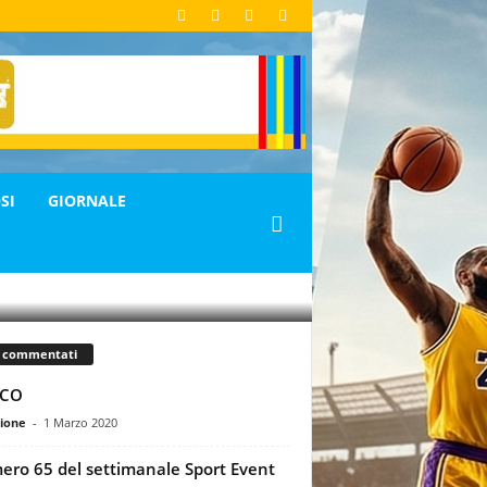
SI
GIORNALE
ù commentati
CO
ione
-
1 Marzo 2020
ro 65 del settimanale Sport Event