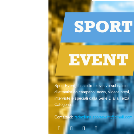
Sport Event, il salotto televisivo sul calcio
dilettantistico campano: news, videosintesi,
interviste e speciali dalla Serie D alla Terza
Categoria.
Contattaci:
redazione.sportevent@gmail.com