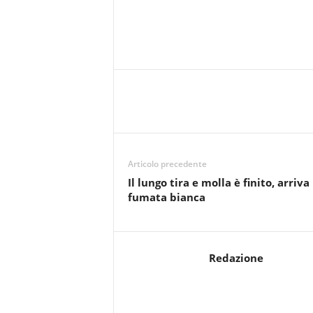
r
i
o
F
a
n
t
a
c
c
i
Articolo precedente
o
Il lungo tira e molla è finito, arriva 
n
fumata bianca
e
Redazione