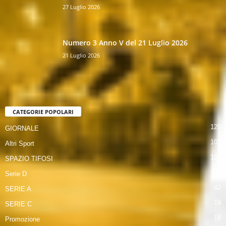
27 Luglio 2026
Numero 3 Anno V del 21 Luglio 2026
21 Luglio 2026
CATEGORIE POPOLARI
120
GIORNALE
107
Altri Sport
104
SPAZIO TIFOSI
63
Serie D
42
SERIE A
19
SERIE C
18
Promozione