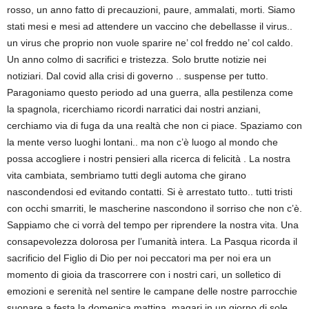
rosso, un anno fatto di precauzioni, paure, ammalati, morti. Siamo
stati mesi e mesi ad attendere un vaccino che debellasse il virus..
un virus che proprio non vuole sparire ne’ col freddo ne’ col caldo.
Un anno colmo di sacrifici e tristezza. Solo brutte notizie nei
notiziari. Dal covid alla crisi di governo .. suspense per tutto.
Paragoniamo questo periodo ad una guerra, alla pestilenza come
la spagnola, ricerchiamo ricordi narratici dai nostri anziani,
cerchiamo via di fuga da una realtà che non ci piace. Spaziamo con
la mente verso luoghi lontani.. ma non c’è luogo al mondo che
possa accogliere i nostri pensieri alla ricerca di felicità . La nostra
vita cambiata, sembriamo tutti degli automa che girano
nascondendosi ed evitando contatti. Si è arrestato tutto.. tutti tristi
con occhi smarriti, le mascherine nascondono il sorriso che non c’è.
Sappiamo che ci vorrà del tempo per riprendere la nostra vita. Una
consapevolezza dolorosa per l’umanità intera. La Pasqua ricorda il
sacrificio del Figlio di Dio per noi peccatori ma per noi era un
momento di gioia da trascorrere con i nostri cari, un solletico di
emozioni e serenità nel sentire le campane delle nostre parrocchie
suonare a festa la domenica mattina, magari in un giorno di sole