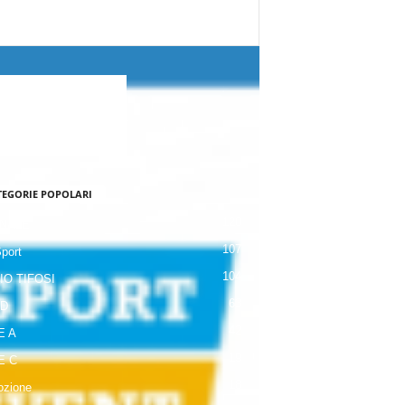
TEGORIE POPOLARI
120
NALE
107
Sport
104
IO TIFOSI
63
 D
42
E A
19
E C
18
zione