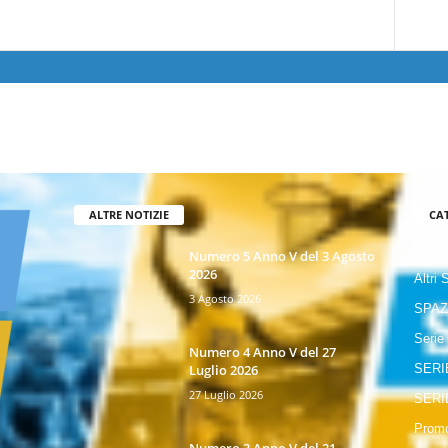
ALTRE NOTIZIE
CA
GIOR
Numero 5 Anno V del 3 Agosto
2026
Altri 
3 Agosto 2026
SPAZ
Serie
Numero 4 Anno V del 27
Luglio 2026
SERI
27 Luglio 2026
SERI
Promo
Numero 3 Anno V del 21