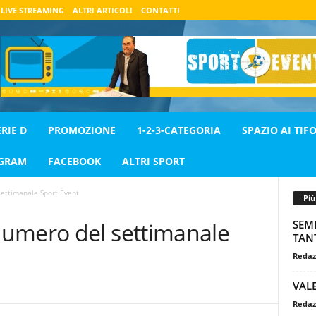
LIVE STREAMING
ALTRI ARTICOLI
CONTATTI
ERIE D
PROMOZIONE
1-2-3-CATEGORIA
SPAZIO AI TIFO
AGRAM
FACEBOOK
ALTRI SPORT
ettimanale Sport Event
Pi
SEMP
umero del settimanale
TAN
Redaz
VAL
Redaz