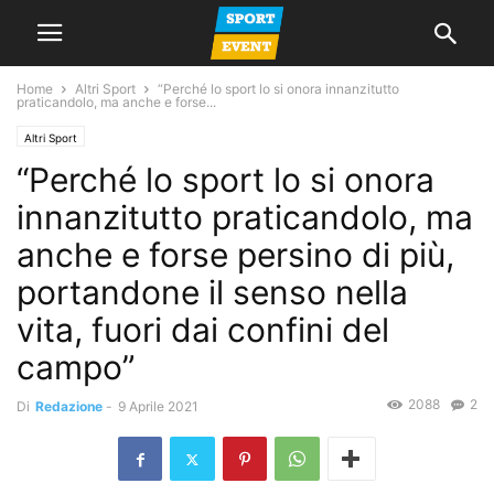
Home
Altri Sport
“Perché lo sport lo si onora innanzitutto
praticandolo, ma anche e forse...
Altri Sport
“Perché lo sport lo si onora
innanzitutto praticandolo, ma
anche e forse persino di più,
portandone il senso nella
vita, fuori dai confini del
campo”
2088
2
Di
Redazione
-
9 Aprile 2021